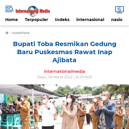
Home
Terpopuler
Indeks
internasional
nasional
›
nusantara
Bupati Toba Resmikan Gedung
Baru Puskesmas Rawat Inap
Ajibata
internationalmedia
Rabu, 09 Maret 2022 | 16:29 WIB