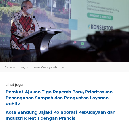
Sekda Jabar, Setiawan Wangsaatmaja
Lihat juga
Pemkot Ajukan Tiga Raperda Baru, Prioritaskan
Penanganan Sampah dan Penguatan Layanan
Publik
Kota Bandung Jajaki Kolaborasi Kebudayaan dan
Industri Kreatif dengan Prancis