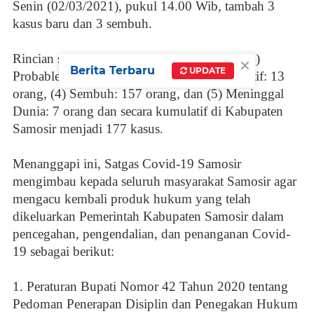
Senin (02/03/2021), pukul 14.00 Wib, tambah 3
kasus baru dan 3 sembuh.
Rincian sebagai berikut: (1) Suspek: Nihil, (2)
×
Berita Terbaru
UPDATE
Probable: 1 orang, (3) Konfirmasi Positif Aktif: 13
orang, (4) Sembuh: 157 orang, dan (5) Meninggal
Dunia: 7 orang dan secara kumulatif di Kabupaten
Samosir menjadi 177 kasus.
Menanggapi ini, Satgas Covid-19 Samosir
mengimbau kepada seluruh masyarakat Samosir agar
mengacu kembali produk hukum yang telah
dikeluarkan Pemerintah Kabupaten Samosir dalam
pencegahan, pengendalian, dan penanganan Covid-
19 sebagai berikut:
1. Peraturan Bupati Nomor 42 Tahun 2020 tentang
Pedoman Penerapan Disiplin dan Penegakan Hukum