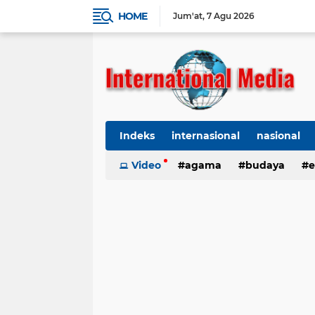
HOME
Jum'at
7 Agu 2026
Indeks
internasional
nasional
Ekbis
Video
TNI-Polri
agama
Organisasi
budaya
kes
e
kriminal
Polhukam
internasional
kesehatan
kri