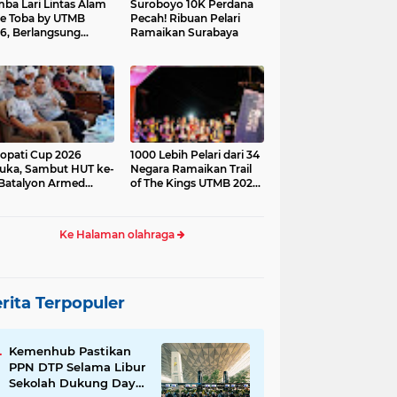
ba Lari Lintas Alam
Suroboyo 10K Perdana
e Toba by UTMB
Pecah! Ribuan Pelari
6, Berlangsung
Ramaikan Surabaya
ses
opati Cup 2026
1000 Lebih Pelari dari 34
uka, Sambut HUT ke-
Negara Ramaikan Trail
Batalyon Armed
of The Kings UTMB 2026
di Samosir
Ke Halaman olahraga
rita Terpopuler
Kemenhub Pastikan
PPN DTP Selama Libur
Sekolah Dukung Daya