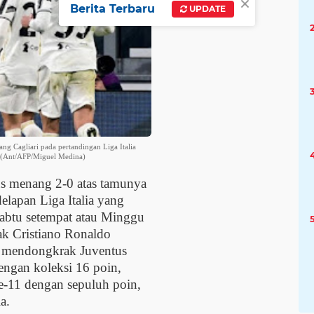
×
Berita Terbaru
UPDATE
ng Cagliari pada pertandingan Liga Italia
. (Ant/AFP/Miguel Medina)
s menang 2-0 atas tamunya
elapan Liga Italia yang
Sabtu setempat atau Minggu
ak Cristiano Ronaldo
a mendongkrak Juventus
engan koleksi 16 poin,
ke-11 dengan sepuluh poin,
a.