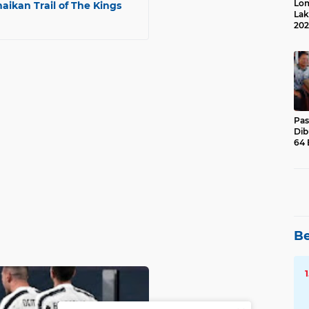
Lom
aikan Trail of The Kings
Lak
202
Suk
Pas
Dib
64 
Be