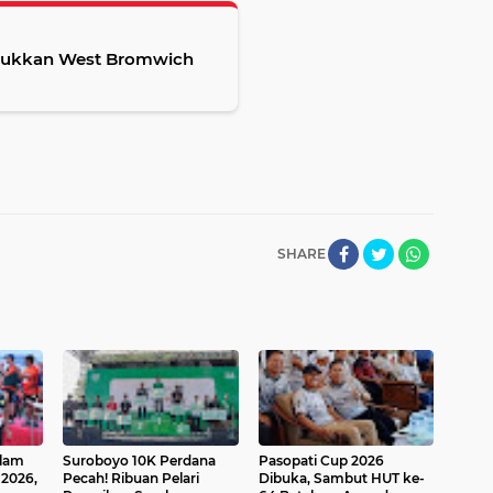
undukkan West Bromwich
SHARE
Alam
Suroboyo 10K Perdana
Pasopati Cup 2026
 2026,
Pecah! Ribuan Pelari
Dibuka, Sambut HUT ke-