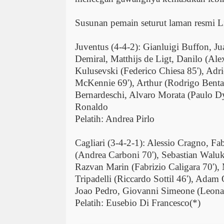
Susunan pemain seturut laman resmi Lig
Juventus (4-4-2): Gianluigi Buffon, J
Demiral, Matthijs de Ligt, Danilo (Ale
Kulusevski (Federico Chiesa 85'), Adr
McKennie 69'), Arthur (Rodrigo Bentan
Bernardeschi, Alvaro Morata (Paulo Dy
Ronaldo
Pelatih: Andrea Pirlo
Cagliari (3-4-2-1): Alessio Cragno, F
(Andrea Carboni 70'), Sebastian Waluk
Razvan Marin (Fabrizio Caligara 70')
Tripadelli (Riccardo Sottil 46'), Adam 
Joao Pedro, Giovanni Simeone (Leonar
Pelatih: Eusebio Di Francesco(*)