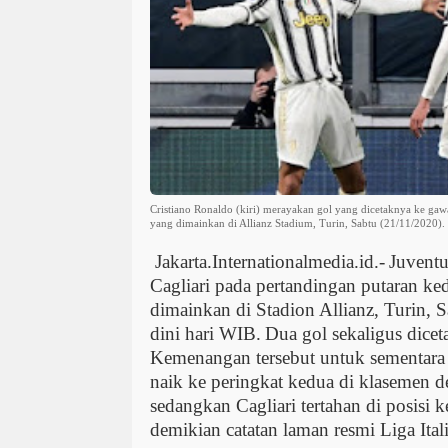
Cristiano Ronaldo (kiri) merayakan gol yang dicetaknya ke gawa
yang dimainkan di Allianz Stadium, Turin, Sabtu (21/11/2020)
Jakarta.Internationalmedia.id.-
Juventu
Cagliari pada pertandingan putaran ked
dimainkan di Stadion Allianz, Turin, 
dini hari WIB.
Dua gol sekaligus dicet
Kemenangan tersebut untuk sementar
naik ke peringkat kedua di klasemen d
sedangkan Cagliari tertahan di posisi 
demikian catatan laman resmi Liga Itali