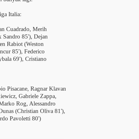
a Italia:
uan Cuadrado, Merih
x Sandro 85'), Dejan
ien Rabiot (Weston
cur 85'), Federico
bala 69'), Cristiano
abio Pisacane, Ragnar Klavan
iewicz, Gabriele Zappa,
, Marko Rog, Alessandro
Ounas (Christian Oliva 81'),
do Pavoletti 80')