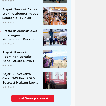
Beli Masyarakat
Bupati Samosir Jamu
Wakil Gubernur Papua
Selatan di Tuktuk
Presiden Jerman Awali
Kunjungan
Kenegaraan, Perkuat
Kemitraan Strategis
Indonesia–Jerman
Bupati Samosir
Resmikan Bengkel
Kapal Muara Putih I
Kejari Purwakarta
Gelar JMS Fest 2026:
Edukasi Hukum Lewat
Kreativitas Pelajar
Lihat Selengkapnya