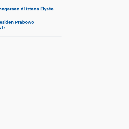
egaraan di Istana Élysée
residen Prabowo
 Ir