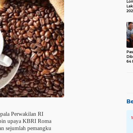
Lom
Lak
202
Suk
Pas
Dib
64 
Be
pala Perwakilan RI
mpin upaya KBRI Roma
an sejumlah pemangku