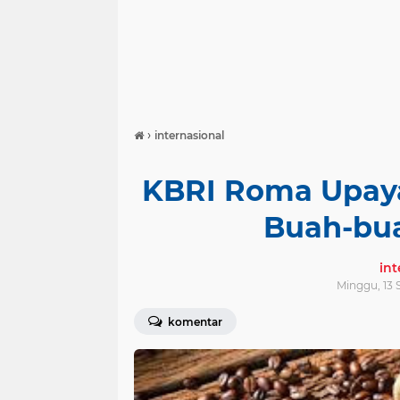
›
internasional
KBRI Roma Upaya
Buah-bu
in
Minggu, 13 
komentar