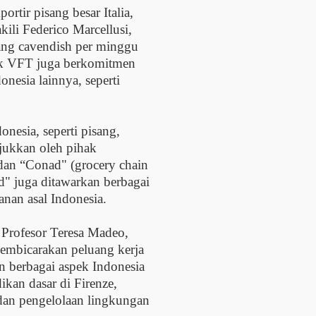
rtir pisang besar Italia,
ili Federico Marcellusi,
sang cavendish per minggu
ak VFT juga berkomitmen
nesia lainnya, seperti
onesia, seperti pisang,
njukkan oleh pihak
) dan “Conad" (grocery chain
nad" juga ditawarkan berbagai
nan asal Indonesia.
 Profesor Teresa Madeo,
membicarakan peluang kerja
 berbagai aspek Indonesia
kan dasar di Firenze,
an pengelolaan lingkungan