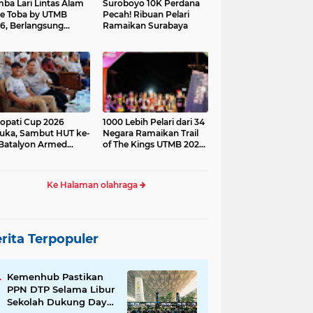
ba Lari Lintas Alam
Suroboyo 10K Perdana
e Toba by UTMB
Pecah! Ribuan Pelari
6, Berlangsung
Ramaikan Surabaya
ses
opati Cup 2026
1000 Lebih Pelari dari 34
uka, Sambut HUT ke-
Negara Ramaikan Trail
Batalyon Armed
of The Kings UTMB 2026
di Samosir
Ke Halaman olahraga
rita Terpopuler
Kemenhub Pastikan
PPN DTP Selama Libur
Sekolah Dukung Daya