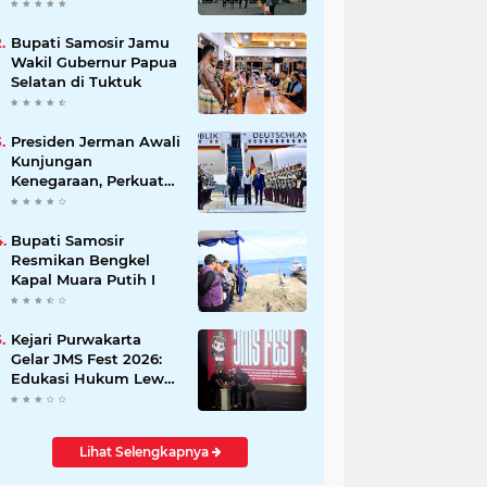
Beli Masyarakat
Bupati Samosir Jamu
Wakil Gubernur Papua
Selatan di Tuktuk
Presiden Jerman Awali
Kunjungan
Kenegaraan, Perkuat
Kemitraan Strategis
Indonesia–Jerman
Bupati Samosir
Resmikan Bengkel
Kapal Muara Putih I
Kejari Purwakarta
Gelar JMS Fest 2026:
Edukasi Hukum Lewat
Kreativitas Pelajar
Lihat Selengkapnya