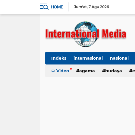
HOME
Jum'at
7 Agu 2026
Indeks
internasional
nasional
Ekbis
Video
TNI-Polri
agama
Organisasi
budaya
kes
e
kriminal
Polhukam
internasional
kesehatan
kri