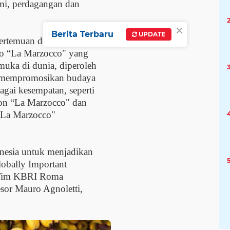
mi, perdagangan dan
×
Berita Terbaru
UPDATE
pertemuan dengan Massimo
sso “La Marzocco" yang
uka di dunia, diperoleh
 mempromosikan budaya
gai kesempatan, seperti
on “La Marzocco" dan
 “La Marzocco"
nesia untuk menjadikan
lobally Important
, Tim KBRI Roma
sor Mauro Agnoletti,