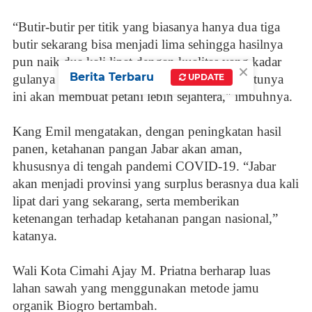
“Butir-butir per titik yang biasanya hanya dua tiga
butir sekarang bisa menjadi lima sehingga hasilnya
pun naik dua kali lipat dengan kualitas yang kadar
×
Berita Terbaru
gulanya turun dan baik untuk kesehatan. Tentunya
UPDATE
ini akan membuat petani lebih sejahtera," imbuhnya.
Kang Emil mengatakan, dengan peningkatan hasil
panen, ketahanan pangan Jabar akan aman,
khususnya di tengah pandemi COVID-19. “Jabar
akan menjadi provinsi yang surplus berasnya dua kali
lipat dari yang sekarang, serta memberikan
ketenangan terhadap ketahanan pangan nasional,”
katanya.
Wali Kota Cimahi Ajay M. Priatna berharap luas
lahan sawah yang menggunakan metode jamu
organik Biogro bertambah.