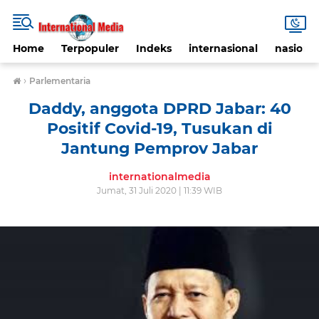
Home
Terpopuler
Indeks
internasional
nasional
›
Parlementaria
Daddy, anggota DPRD Jabar: 40
Positif Covid-19, Tusukan di
Jantung Pemprov Jabar
internationalmedia
Jumat, 31 Juli 2020 | 11:39 WIB