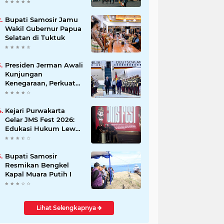
Beli Masyarakat
Bupati Samosir Jamu
Wakil Gubernur Papua
Selatan di Tuktuk
Presiden Jerman Awali
Kunjungan
Kenegaraan, Perkuat
Kemitraan Strategis
Indonesia–Jerman
Kejari Purwakarta
Gelar JMS Fest 2026:
Edukasi Hukum Lewat
Kreativitas Pelajar
Bupati Samosir
Resmikan Bengkel
Kapal Muara Putih I
Lihat Selengkapnya