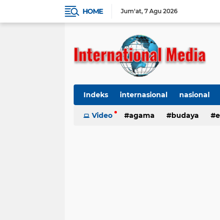
HOME
Jum'at
7 Agu 2026
Indeks
internasional
nasional
Ekbis
Video
TNI-Polri
agama
Organisasi
budaya
kes
e
kriminal
Polhukam
internasional
kesehatan
kri