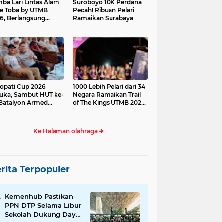
ba Lari Lintas Alam
Suroboyo 10K Perdana
e Toba by UTMB
Pecah! Ribuan Pelari
6, Berlangsung
Ramaikan Surabaya
ses
opati Cup 2026
1000 Lebih Pelari dari 34
uka, Sambut HUT ke-
Negara Ramaikan Trail
Batalyon Armed
of The Kings UTMB 2026
di Samosir
Ke Halaman olahraga
rita Terpopuler
Kemenhub Pastikan
PPN DTP Selama Libur
Sekolah Dukung Daya