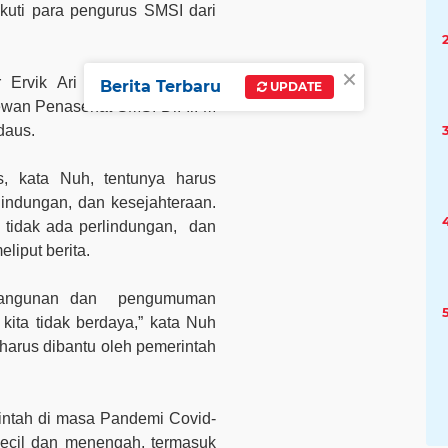
ikuti para pengurus SMSI dari
×
 Ervik Ari Susanto itu juga
Berita Terbaru
UPDATE
wan Penasehat SMSI Dr. Ir. M
daus.
, kata Nuh, tentunya harus
rlindungan, dan kesejahteraan.
tidak ada perlindungan,
dan
liput berita.
bangunan dan
pengumuman
kita tidak berdaya,” kata Nuh
harus dibantu oleh pemerintah
intah di masa Pandemi Covid-
kecil dan menengah, termasuk