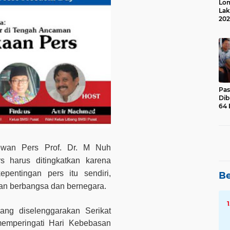
Lom
Lak
202
Suk
Pas
Dib
64 
wan Pers Prof. Dr. M Nuh
s harus ditingkatkan karena
pentingan pers itu sendiri,
Be
pan berbangsa dan bernegara.
ang diselenggarakan Serikat
memperingati Hari Kebebasan