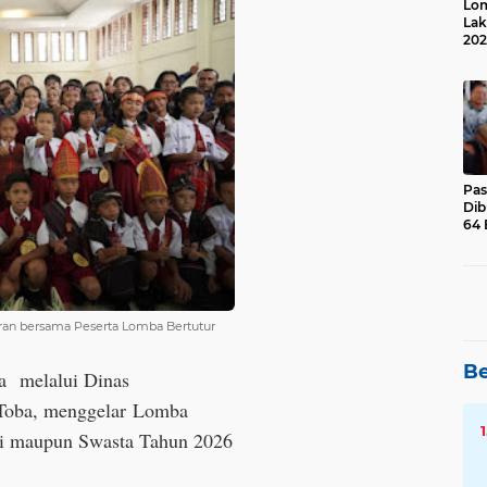
Lom
Lak
202
Suk
Pas
Dib
64 
jaran bersama Peserta Lomba Bertutur
Be
ba
melalui Dinas
Toba, menggelar
Lomba
ri maupun Swasta Tahun 2026