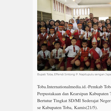
Bupati Toba, Effendi Sintong P. Napitupulu sengan Ja
Toba.Internationalmedia.id.-Pemkab To
Perpustakaan dan Kearsipan Kabupaten 
Bertutur Tingkat SD/MI Sederajat Nege
se Kabupaten Toba,
Kamis(21/5).