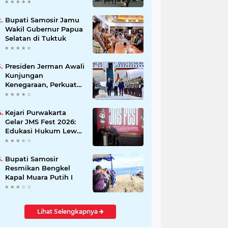
Beli Masyarakat
Bupati Samosir Jamu
Wakil Gubernur Papua
Selatan di Tuktuk
Presiden Jerman Awali
Kunjungan
Kenegaraan, Perkuat
Kemitraan Strategis
Indonesia–Jerman
Kejari Purwakarta
Gelar JMS Fest 2026:
Edukasi Hukum Lewat
Kreativitas Pelajar
Bupati Samosir
Resmikan Bengkel
Kapal Muara Putih I
Lihat Selengkapnya