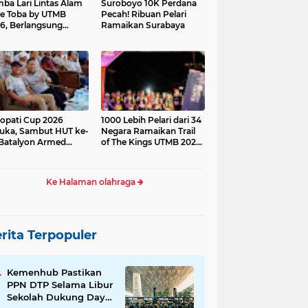
ba Lari Lintas Alam
Suroboyo 10K Perdana
e Toba by UTMB
Pecah! Ribuan Pelari
6, Berlangsung
Ramaikan Surabaya
ses
opati Cup 2026
1000 Lebih Pelari dari 34
uka, Sambut HUT ke-
Negara Ramaikan Trail
Batalyon Armed
of The Kings UTMB 2026
di Samosir
Ke Halaman olahraga
rita Terpopuler
Kemenhub Pastikan
PPN DTP Selama Libur
Sekolah Dukung Daya