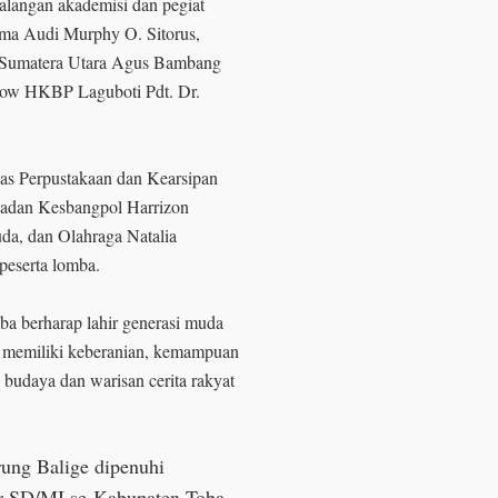
kalangan akademisi dan pegiat
ma Audi Murphy O. Sitorus,
i Sumatera Utara Agus Bambang
row HKBP Laguboti Pdt. Dr.
nas Perpustakaan dan Kearsipan
adan Kesbangpol Harrizon
uda, dan Olahraga Natalia
 peserta lomba.
ba berharap lahir generasi muda
uga memiliki keberanian, kemampuan
 budaya dan warisan cerita rakyat
ung Balige dipenuhi
ar SD/MI se-Kabupaten Toba