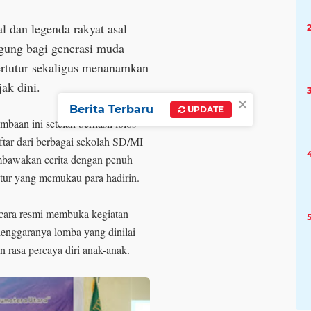
 dan legenda rakyat asal
gung bagi generasi muda
tutur sekaligus menanamkan
jak dini.
×
Berita Terbaru
UPDATE
baan ini setelah berhasil lolos
aftar dari berbagai sekolah SD/MI
embawakan cerita dengan penuh
estur yang memukau para hadirin.
ecara resmi membuka kegiatan
elenggaranya lomba yang dinilai
rasa percaya diri anak-anak.