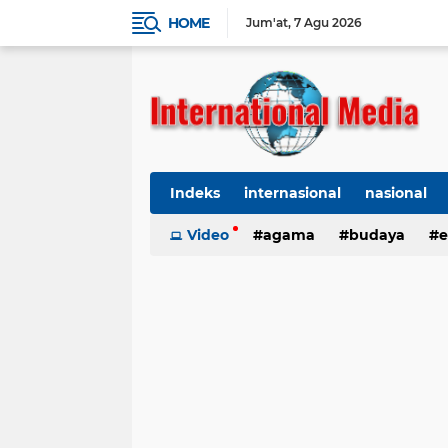
HOME
Jum'at
7 Agu 2026
Indeks
internasional
nasional
Ekbis
Video
TNI-Polri
agama
Organisasi
budaya
kes
e
kriminal
Polhukam
internasional
kesehatan
kri