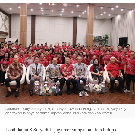
Abraham Rudy, S Suryadi H, Johnny Situwanda, Helga Abraham, Karya Elly
dan tokoh lainnya bersama Jajaran Pengurus kota dan kabupaten
Lebih lanjut S.Suryadi H juga menyampaikan, kita hidup di