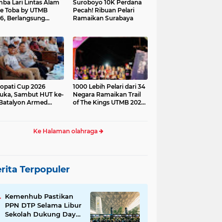
ba Lari Lintas Alam
Suroboyo 10K Perdana
e Toba by UTMB
Pecah! Ribuan Pelari
6, Berlangsung
Ramaikan Surabaya
ses
opati Cup 2026
1000 Lebih Pelari dari 34
uka, Sambut HUT ke-
Negara Ramaikan Trail
Batalyon Armed
of The Kings UTMB 2026
di Samosir
Ke Halaman olahraga
rita Terpopuler
Kemenhub Pastikan
PPN DTP Selama Libur
Sekolah Dukung Daya