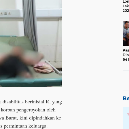
Lom
Lak
202
Suk
Pas
Dib
64 
Be
disabilitas berinisial R, yang
 korban pengeroyokan oleh
a Barat, kini dipindahkan ke
s permintaan keluarga.