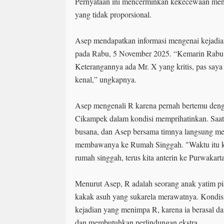
Pernyataan ini mencerminkan kekecewaan mend
yang tidak proporsional.
Asep mendapatkan informasi mengenai kejadi
pada Rabu, 5 November 2025. “Kemarin Rabu 
Keterangannya ada Mr. X yang kritis, pas saya 
kenal,” ungkapnya.
Asep mengenali R karena pernah bertemu denga
Cikampek dalam kondisi memprihatinkan. Saat 
busana, dan Asep bersama timnya langsung me
membawanya ke Rumah Singgah. "Waktu itu kit
rumah singgah, terus kita anterin ke Purwakart
Menurut Asep, R adalah seorang anak yatim pia
kakak asuh yang sukarela merawatnya. Kondis
kejadian yang menimpa R, karena ia berasal d
dan membutuhkan perlindungan ekstra.