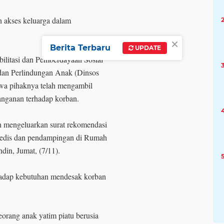
 akses keluarga dalam
×
Berita Terbaru
UPDATE
ilitasi dan Pemberdayaan Sosial
dan Perlindungan Anak (Dinsos
wa pihaknya telah mengambil
anganan terhadap korban.
ah mengeluarkan surat rekomendasi
medis dan pendampingan di Rumah
din, Jumat, (7/11).
rhadap kebutuhan mendesak korban
seorang anak yatim piatu berusia