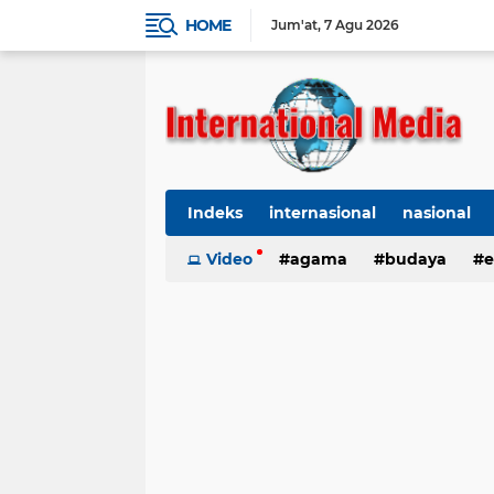
HOME
Jum'at
7 Agu 2026
Indeks
internasional
nasional
Ekbis
Video
TNI-Polri
agama
Organisasi
budaya
kes
e
kriminal
Polhukam
internasional
kesehatan
kri