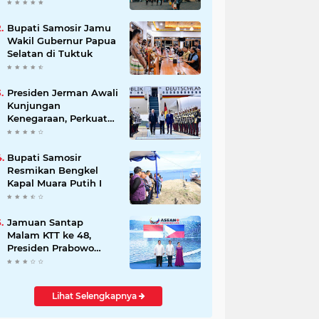
Beli Masyarakat
Bupati Samosir Jamu
Wakil Gubernur Papua
Selatan di Tuktuk
Presiden Jerman Awali
Kunjungan
Kenegaraan, Perkuat
Kemitraan Strategis
Indonesia–Jerman
Bupati Samosir
Resmikan Bengkel
Kapal Muara Putih I
Jamuan Santap
Malam KTT ke 48,
Presiden Prabowo
Disambut Langsung
Presiden Marcos Ir
Lihat Selengkapnya