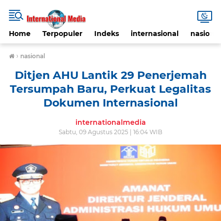
Home
Terpopuler
Indeks
internasional
nasional
›
nasional
Ditjen AHU Lantik 29 Penerjemah
Tersumpah Baru, Perkuat Legalitas
Dokumen Internasional
internationalmedia
Sabtu, 09 Agustus 2025 | 16:04 WIB