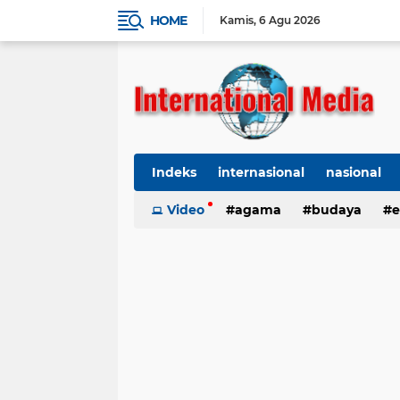
HOME
Kamis
6 Agu 2026
Indeks
internasional
nasional
Ekbis
Video
TNI-Polri
agama
Organisasi
budaya
kes
e
kriminal
Polhukam
internasional
kesehatan
kri