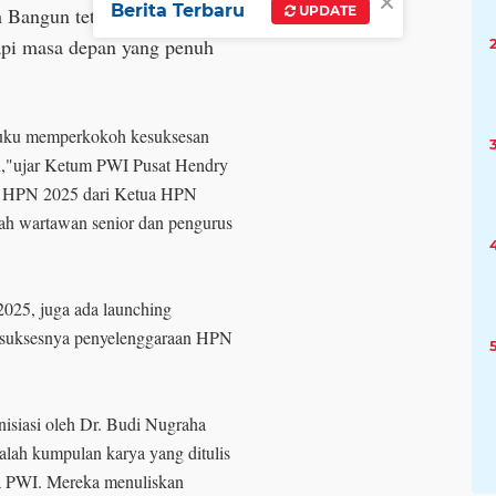
×
Berita Terbaru
UPDATE
Bangun tetap produktif di
pi masa depan yang penuh
buku memperkokoh kesuksesan
n,"ujar Ketum PWI Pusat Hendry
k HPN 2025 dari Ketua HPN
lah wartawan senior dan pengurus
025, juga ada launching
as suksesnya penyelenggaraan HPN
isiasi oleh Dr. Budi Nugraha
dalah kumpulan karya yang ditulis
a PWI. Mereka menuliskan