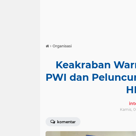
›
Organisasi
Keakraban War
PWI dan Peluncu
H
in
Kamis, 0
komentar