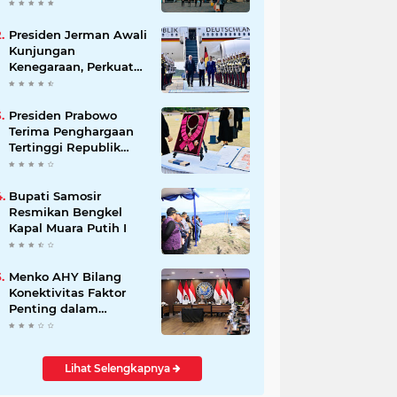
Beli Masyarakat
Presiden Jerman Awali
Kunjungan
Kenegaraan, Perkuat
Kemitraan Strategis
Indonesia–Jerman
Presiden Prabowo
Terima Penghargaan
Tertinggi Republik
Korea, The Grand
Order of Mugunghwa
Bupati Samosir
Resmikan Bengkel
Kapal Muara Putih I
Menko AHY Bilang
Konektivitas Faktor
Penting dalam
Peningkatkan
Pengalaman
Wisatawan
Lihat Selengkapnya