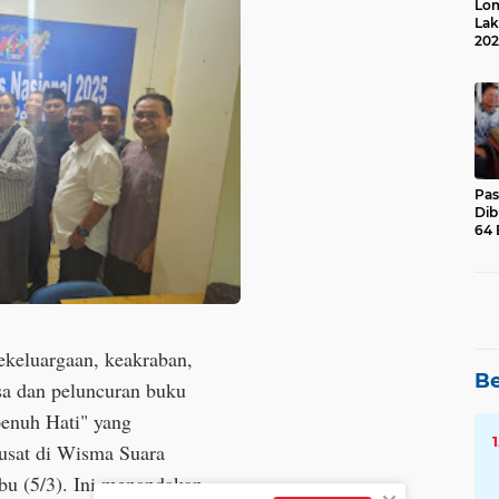
Lom
Lak
202
Suk
Pas
Dib
64 
kekeluargaan, keakraban,
Be
sa dan peluncuran buku
enuh Hati" yang
usat di Wisma Suara
abu (5/3). Ini menandakan