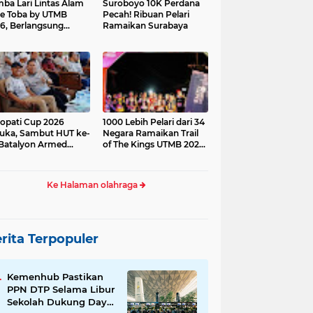
ba Lari Lintas Alam
Suroboyo 10K Perdana
e Toba by UTMB
Pecah! Ribuan Pelari
6, Berlangsung
Ramaikan Surabaya
ses
opati Cup 2026
1000 Lebih Pelari dari 34
uka, Sambut HUT ke-
Negara Ramaikan Trail
Batalyon Armed
of The Kings UTMB 2026
di Samosir
Ke Halaman olahraga
rita Terpopuler
Kemenhub Pastikan
PPN DTP Selama Libur
Sekolah Dukung Daya