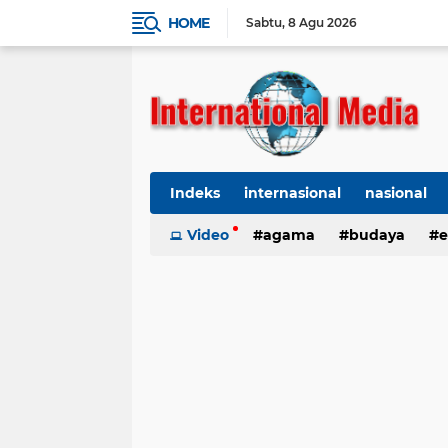
HOME
Sabtu
8 Agu 2026
Indeks
internasional
nasional
Ekbis
Video
TNI-Polri
agama
Organisasi
budaya
kes
e
kriminal
Polhukam
internasional
kesehatan
kri