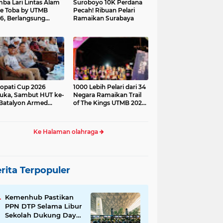
ba Lari Lintas Alam
Suroboyo 10K Perdana
e Toba by UTMB
Pecah! Ribuan Pelari
6, Berlangsung
Ramaikan Surabaya
ses
opati Cup 2026
1000 Lebih Pelari dari 34
uka, Sambut HUT ke-
Negara Ramaikan Trail
Batalyon Armed
of The Kings UTMB 2026
di Samosir
Ke Halaman olahraga
rita Terpopuler
Kemenhub Pastikan
PPN DTP Selama Libur
Sekolah Dukung Daya