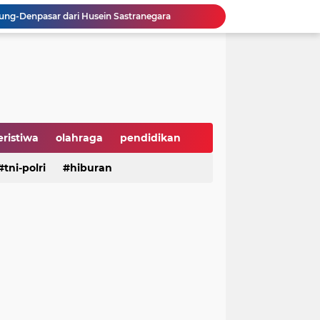
ng-Denpasar dari Husein Sastranegara
, APPBI Dorong Daya Beli dan Ekonomi Nasional
sebagai Ketua IWP DPRD Jabar Periode 2026–2028
 Tengah Ramainya Dunia
Hari Hutan Indonesia 2026, Buky Wibawa Ajak Masyarakat Pulihkan Hutan
ni Anak Yatim di HUT ke-50 Bahlil Lahadalia
Perusahaan Global di Jakarta
 Groundbreaking PSEL Legok Nangka
eristiwa
olahraga
pendidikan
n Bahan Pangan Harga Terjangkau
aya
tni-polri
hiburan
hiburan
serba serbi
Dukung UI Green Marathon 2026, KAI Commuter Tambah Dua Perjalanan Lintas Bogor