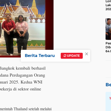
Lom
Lak
202
Suk
Pas
Dib
×
64 
Berita Terbaru
UPDATE
Bangkok kembali berhasil
Pidana Perdagangan Orang
anuari 2025. Kedua WNI
Be
bekerja di sektor online
rintah Thailand setelah melalui