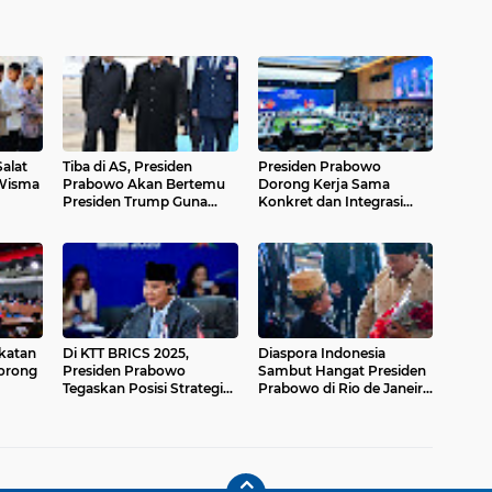
alat
Tiba di AS, Presiden
Presiden Prabowo
Prabowo Akan Bertemu
Dorong Kerja Sama
Presiden Trump Guna
Konkret dan Integrasi
Perkuat Hubungan
Kawasan
Bilateral
katan
Di KTT BRICS 2025,
Diaspora Indonesia
Dorong
Presiden Prabowo
Sambut Hangat Presiden
Tegaskan Posisi Strategis
Prabowo di Rio de Janeiro
Indonesia di Kancah
Brasil
ia
Global