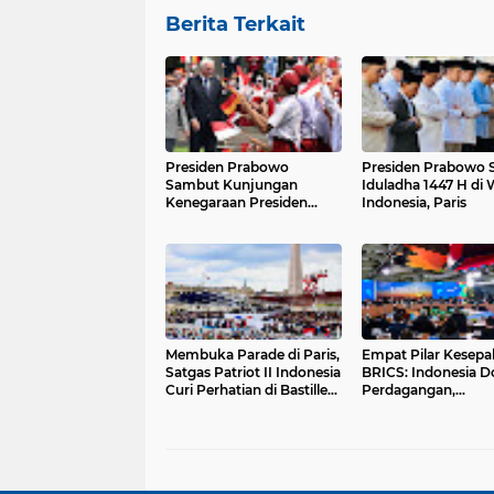
Berita Terkait
Presiden Prabowo
Presiden Prabowo S
Sambut Kunjungan
Iduladha 1447 H di Wisma
Kenegaraan Presiden
Indonesia, Paris
Jerman di Istana Merdeka
Membuka Parade di Paris,
Empat Pilar Kesepa
Satgas Patriot II Indonesia
BRICS: Indonesia 
Curi Perhatian di Bastille
Perdagangan,
Day 2025
Perdamaian, dan
Reformasi Tata Dun