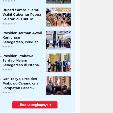
Beli Masyarakat
Bupati Samosir Jamu
Wakil Gubernur Papua
Selatan di Tuktuk
Presiden Jerman Awali
Kunjungan
Kenegaraan, Perkuat
Kemitraan Strategis
Indonesia–Jerman
Presiden Prabowo
Santap Malam
Kenegaraan di Istana
Élysée Paris
Dari Tokyo, Presiden
Prabowo Canangkan
Lompatan Besar:
Energi Hijau, Hilirisasi,
dan Diplomasi
Ekonomi
Lihat Selengkapnya