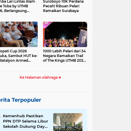
ba Lari Lintas Alam
Suroboyo 10K Perdana
e Toba by UTMB
Pecah! Ribuan Pelari
6, Berlangsung
Ramaikan Surabaya
ses
opati Cup 2026
1000 Lebih Pelari dari 34
uka, Sambut HUT ke-
Negara Ramaikan Trail
Batalyon Armed
of The Kings UTMB 2026
di Samosir
Ke Halaman olahraga
rita Terpopuler
Kemenhub Pastikan
PPN DTP Selama Libur
Sekolah Dukung Daya