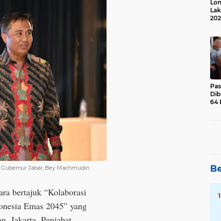
Lom
Lak
202
Suk
Pas
Dib
64 
Be
Pj Gubernur Jabar, Bey Machmudin
ara bertajuk “Kolaborasi
onesia Emas 2045” yang
n, Jakarta, Penjabat