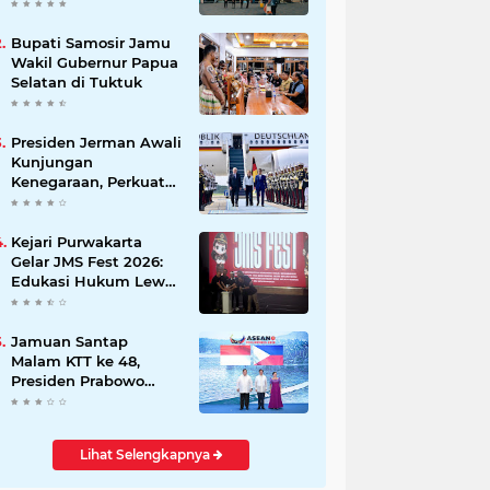
Beli Masyarakat
Bupati Samosir Jamu
Wakil Gubernur Papua
Selatan di Tuktuk
Presiden Jerman Awali
Kunjungan
Kenegaraan, Perkuat
Kemitraan Strategis
Indonesia–Jerman
Kejari Purwakarta
Gelar JMS Fest 2026:
Edukasi Hukum Lewat
Kreativitas Pelajar
Jamuan Santap
Malam KTT ke 48,
Presiden Prabowo
Disambut Langsung
Presiden Marcos Ir
Lihat Selengkapnya