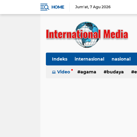
HOME
Jum'at
7 Agu 2026
Indeks
internasional
nasional
Ekbis
Video
TNI-Polri
agama
Organisasi
budaya
kes
e
kriminal
Polhukam
internasional
kesehatan
kri