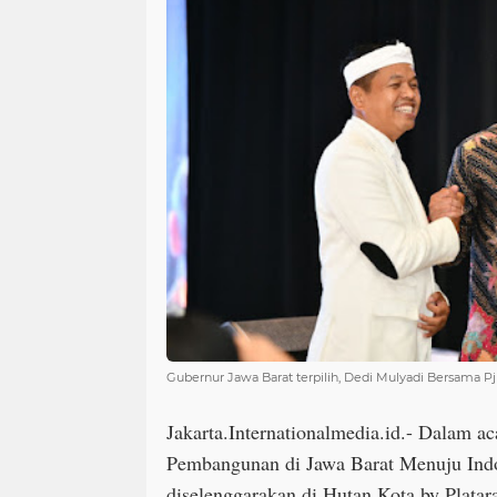
Gubernur Jawa Barat terpilih, Dedi Mulyadi Bersama 
Jakarta.Internationalmedia.id.- Dalam ac
Pembangunan di Jawa Barat Menuju Ind
diselenggarakan di Hutan Kota by Platara