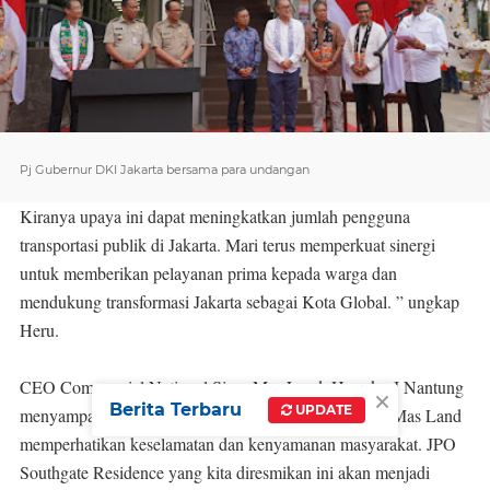
Pj Gubernur DKI Jakarta bersama para undangan
Kiranya upaya ini dapat meningkatkan jumlah pengguna
transportasi publik di Jakarta. Mari terus memperkuat sinergi
untuk memberikan pelayanan prima kepada warga dan
mendukung transformasi Jakarta sebagai Kota Global. ” ungkap
Heru.
CEO Commercial National Sinar Mas Land, Hongky J Nantung
×
Berita Terbaru
UPDATE
menyampaikan, “dalam pengembangan proyek, Sinar Mas Land
memperhatikan keselamatan dan kenyamanan masyarakat. JPO
Southgate Residence yang kita diresmikan ini akan menjadi