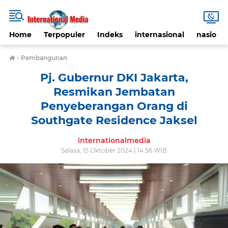
Home
Terpopuler
Indeks
internasional
nasional
›
Pembangunan
Pj. Gubernur DKI Jakarta,
Resmikan Jembatan
Penyeberangan Orang di
Southgate Residence Jaksel
internationalmedia
Selasa, 15 Oktober 2024 | 14:56 WIB