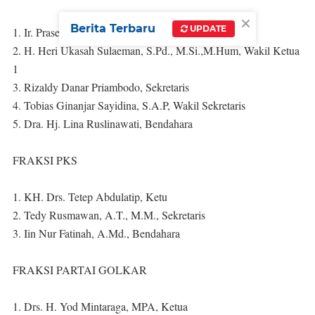
×
Berita Terbaru
UPDATE
1. Ir. Prasetyawati, MM, Ketua
2. H. Heri Ukasah Sulaeman, S.Pd., M.Si.,M.Hum, Wakil Ketua
1
3. Rizaldy Danar Priambodo, Sekretaris
4. Tobias Ginanjar Sayidina, S.A.P, Wakil Sekretaris
5. Dra. Hj. Lina Ruslinawati, Bendahara
FRAKSI PKS
1. KH. Drs. Tetep Abdulatip, Ketu
2. Tedy Rusmawan, A.T., M.M., Sekretaris
3. Iin Nur Fatinah, A.Md., Bendahara
FRAKSI PARTAI GOLKAR
1. Drs. H. Yod Mintaraga, MPA, Ketua