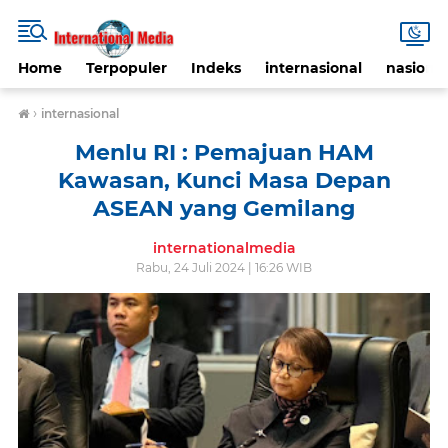
Home
Terpopuler
Indeks
internasional
nasional
›
internasional
Menlu RI : Pemajuan HAM
Kawasan, Kunci Masa Depan
ASEAN yang Gemilang
internationalmedia
Rabu, 24 Juli 2024 | 16:26 WIB