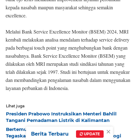
kepada nasabah maupun masyarakat sehingga semakin
excellence.
Melalui Bank Service Excellence Monitor (BSEM) 2024, MRI
kembali melakukan analisa mendalam terhadap service delivery
pada berbagai touch point yang menghubungkan bank dengan
nasabahnya. Bank Service Excellence Monitor (BSEM) yang
dilakukan oleh MRI merupakan studi sindikasi tahunan yang
telah dilakukan sejak 1997. Studi ini bertujuan untuk mengukur
dan membandingkan pengalaman nasabah dalam menggunakan
layanan perbankan di Indonesia.
Lihat juga
Presiden Prabowo Instruksikan Menteri Bahlil
Tangani Pemadaman Listrik di Kalimantan
×
Bertemu Delegasi Bisnis Tiongkok, Mendag
Berita Terbaru
UPDATE
Tegaskan Siap Bekerja Sama Transfer Teknologi