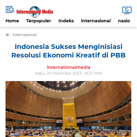
Home
Terpopuler
Indeks
internasional
nasional
›
internasional
Indonesia Sukses Menginisiasi
Resolusi Ekonomi Kreatif di PBB
internationalmedia
Rabu, 20 Desember 2023 | 16:33 WIB