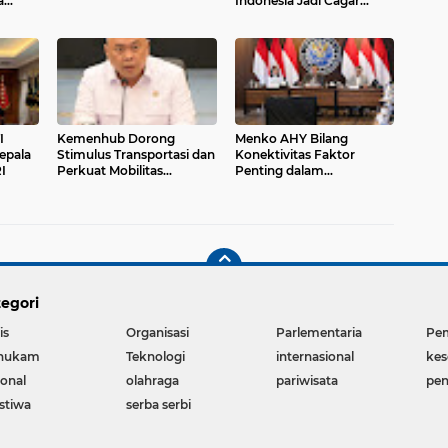
a
Indonesia Jadi Cagar
Budaya Nasional
I
Kemenhub Dorong
Menko AHY Bilang
epala
Stimulus Transportasi dan
Konektivitas Faktor
I
Perkuat Mobilitas
Penting dalam
Masyarakat
Peningkatkan
Pengalaman Wisatawan
egori
is
Organisasi
Parlementaria
Pe
hukam
Teknologi
internasional
kes
ional
olahraga
pariwisata
pen
istiwa
serba serbi