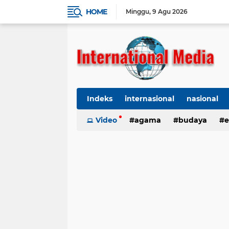
HOME
Minggu
9 Agu 2026
Indeks
internasional
nasional
Ekbis
Video
TNI-Polri
agama
Organisasi
budaya
kes
e
kriminal
Polhukam
internasional
kesehatan
kri