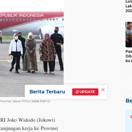
Lom
Lak
202
Suk
Pas
Dib
64 
×
Berita Terbaru
UPDATE
Be
 Provinsi Jawa Timur pada Kamis
n RI Joko Widodo (Jokowi)
unjungan kerja ke Provinsi