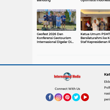
Bandung
Optimistis Indonesi
Menjadi Lumbung
Pangan Dunia
Geofest 2026 Dan
Ketua Umum PSMT
Konferensi Geotourism
Bersilaturahmi ke K
Internasional Digelar Di
Staf Kepresidenan R
Danau Toba, 1-4 Juli
Kat
Ekb
Pol
Connect With Us
nas
per
Facebook
Instagram
Pinterest
Twitter
YouTube