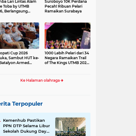
ba Lari Lintas Alam
Suroboyo 10K Perdana
e Toba by UTMB
Pecah! Ribuan Pelari
6, Berlangsung
Ramaikan Surabaya
ses
opati Cup 2026
1000 Lebih Pelari dari 34
uka, Sambut HUT ke-
Negara Ramaikan Trail
Batalyon Armed
of The Kings UTMB 2026
di Samosir
Ke Halaman olahraga
rita Terpopuler
Kemenhub Pastikan
PPN DTP Selama Libur
Sekolah Dukung Daya