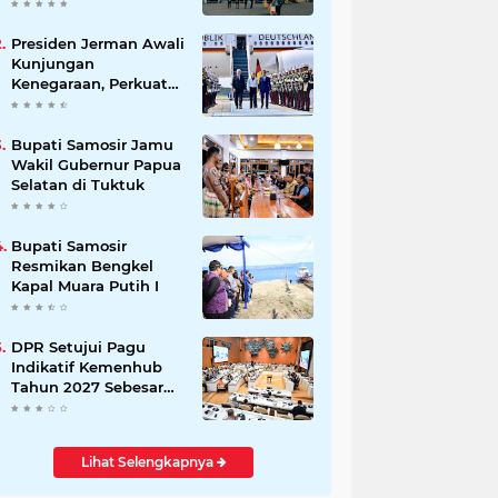
Beli Masyarakat
Presiden Jerman Awali
Kunjungan
Kenegaraan, Perkuat
Kemitraan Strategis
Indonesia–Jerman
Bupati Samosir Jamu
Wakil Gubernur Papua
Selatan di Tuktuk
Bupati Samosir
Resmikan Bengkel
Kapal Muara Putih I
DPR Setujui Pagu
Indikatif Kemenhub
Tahun 2027 Sebesar
Rp 28,34 Triliun
Lihat Selengkapnya