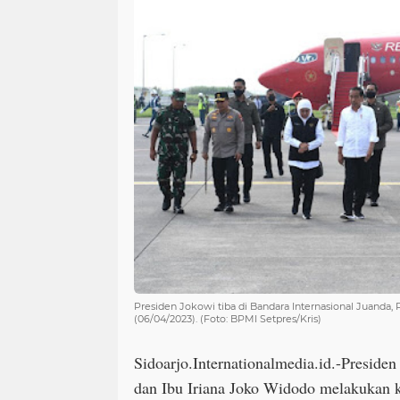
Presiden Jokowi tiba di Bandara Internasional Juanda,
(06/04/2023). (Foto: BPMI Setpres/Kris)
Sidoarjo.Internationalmedia.id.-Preside
dan Ibu Iriana Joko Widodo melakukan k