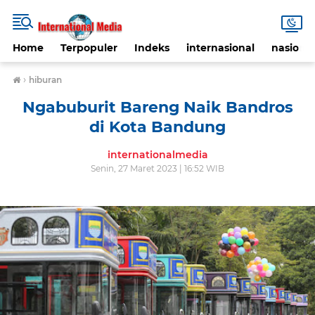
Home
Terpopuler
Indeks
internasional
nasional
›
hiburan
Ngabuburit Bareng Naik Bandros
di Kota Bandung
internationalmedia
Senin, 27 Maret 2023 | 16:52 WIB