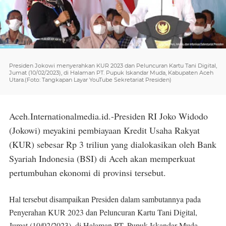
Presiden Jokowi menyerahkan KUR 2023 dan Peluncuran Kartu Tani Digital,
Jumat (10/02/2023), di Halaman PT. Pupuk Iskandar Muda, Kabupaten Aceh
Utara.(Foto: Tangkapan Layar YouTube Sekretariat Presiden)
Aceh.Internationalmedia.id.-Presiden RI Joko Widodo
(Jokowi) meyakini pembiayaan Kredit Usaha Rakyat
(KUR) sebesar Rp 3 triliun yang dialokasikan oleh Bank
Syariah Indonesia (BSI) di Aceh akan memperkuat
pertumbuhan ekonomi di provinsi tersebut.
Hal tersebut disampaikan Presiden dalam sambutannya pada
Penyerahan KUR 2023 dan Peluncuran Kartu Tani Digital,
Jumat (10/02/2023), di Halaman PT. Pupuk Iskandar Muda,