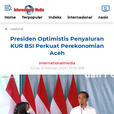
Home
Terpopuler
Indeks
internasional
nasional
›
nasional
Presiden Optimistis Penyaluran
KUR BSI Perkuat Perekonomian
Aceh
internationalmedia
Jumat, 10 Februari 2023 | 20:53 WIB