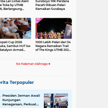
ba Lari Lintas Alam
Suroboyo 10K Perdana
e Toba by UTMB
Pecah! Ribuan Pelari
6, Berlangsung
Ramaikan Surabaya
ses
opati Cup 2026
1000 Lebih Pelari dari 34
uka, Sambut HUT ke-
Negara Ramaikan Trail
Batalyon Armed
of The Kings UTMB 2026
di Samosir
Ke Halaman olahraga
rita Terpopuler
Presiden Jerman Awali
Kunjungan
Kenegaraan, Perkuat