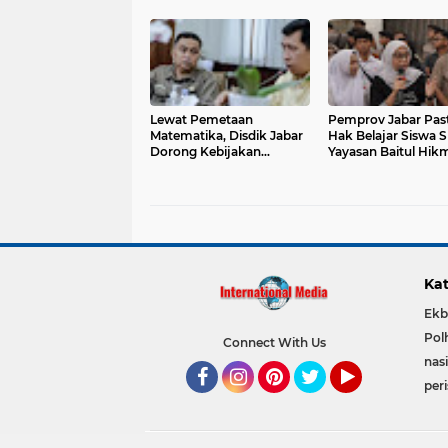
Lewat Pemetaan
Pemprov Jabar Pas
Matematika, Disdik Jabar
Hak Belajar Siswa 
Dorong Kebijakan
Yayasan Baitul Hik
Pendidikan Berbasis Data
Mamuni Garut Terp
Kat
Ekb
Pol
Connect With Us
nas
per
Facebook
Instagram
Pinterest
Twitter
YouTube