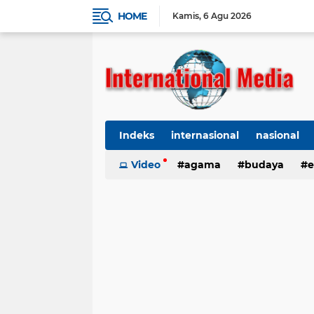
HOME
Kamis
6 Agu 2026
Indeks
internasional
nasional
Ekbis
Video
TNI-Polri
agama
Organisasi
budaya
kes
e
kriminal
Polhukam
internasional
kesehatan
kri