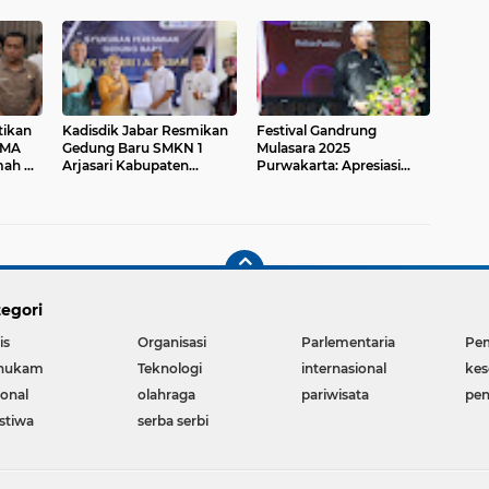
tikan
Kadisdik Jabar Resmikan
Festival Gandrung
SMA
Gedung Baru SMKN 1
Mulasara 2025
mah Al
Arjasari Kabupaten
Purwakarta: Apresiasi
enuhi
Bandung
Inovasi Pendidikan
Tatanen di Bale Atikan
egori
is
Organisasi
Parlementaria
Pe
hukam
Teknologi
internasional
kes
ional
olahraga
pariwisata
pen
istiwa
serba serbi