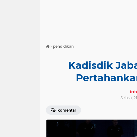
›
pendidikan
Kadisdik Jab
Pertahanka
in
Selasa, 2
komentar