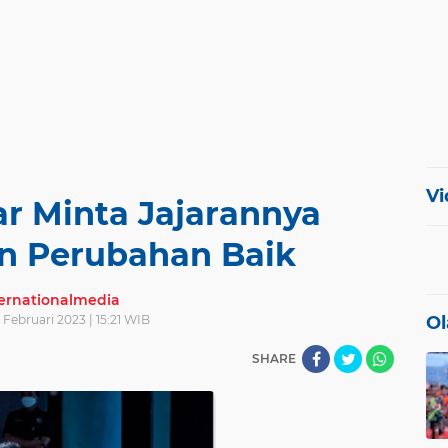
Vi
ar Minta Jajarannya
n Perubahan Baik
ternationalmedia
1 Februari 2023 | 15:21 WIB
Ol
SHARE