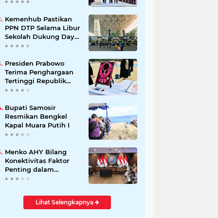
Kemitraan Strategis
Indonesia–Jerman
Kemenhub Pastikan
PPN DTP Selama Libur
Sekolah Dukung Daya
Beli Masyarakat
Presiden Prabowo
Terima Penghargaan
Tertinggi Republik
Korea, The Grand
Order of Mugunghwa
Bupati Samosir
Resmikan Bengkel
Kapal Muara Putih I
Menko AHY Bilang
Konektivitas Faktor
Penting dalam
Peningkatkan
Pengalaman
Wisatawan
Lihat Selengkapnya