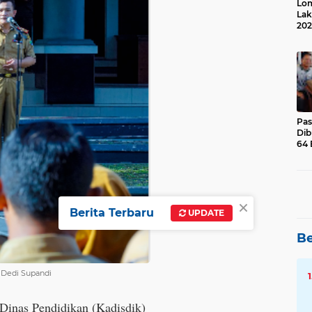
Lom
Lak
202
Suk
Pas
Dib
64 
×
Berita Terbaru
UPDATE
Be
, Dedi Supandi
 Dinas Pendidikan (Kadisdik)