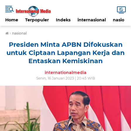
Home
Terpopuler
Indeks
internasional
nasional
›
nasional
Presiden Minta APBN Difokuskan
untuk Ciptaan Lapangan Kerja dan
Entaskan Kemiskinan
internationalmedia
Senin, 16 Januari 2023 | 20:45 WIB