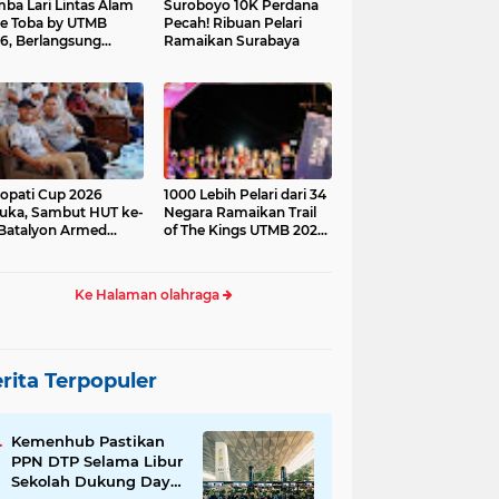
ba Lari Lintas Alam
Suroboyo 10K Perdana
e Toba by UTMB
Pecah! Ribuan Pelari
6, Berlangsung
Ramaikan Surabaya
ses
opati Cup 2026
1000 Lebih Pelari dari 34
uka, Sambut HUT ke-
Negara Ramaikan Trail
Batalyon Armed
of The Kings UTMB 2026
di Samosir
Ke Halaman olahraga
rita Terpopuler
Kemenhub Pastikan
PPN DTP Selama Libur
Sekolah Dukung Daya