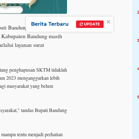
×
Berita Terbaru
UPDATE
upati Bandung H.M Dadang
t Kabupaten Bandung masih
lalui layanan surat
entang penghapusan SKTM tidaklah
un 2023 menganggarkan lebih
bagi masyarakat yang belum
asyarakat," tandas Bupati Bandung
mampu tentu menjadi perhatian