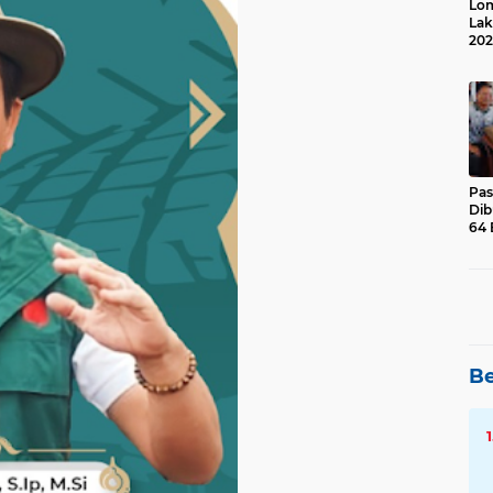
Lom
Lak
202
Suk
Pas
Dib
64 
Be