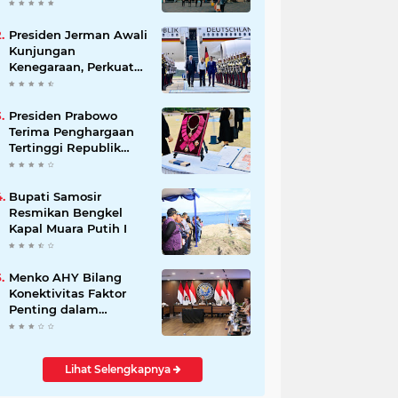
Beli Masyarakat
Presiden Jerman Awali
Kunjungan
Kenegaraan, Perkuat
Kemitraan Strategis
Indonesia–Jerman
Presiden Prabowo
Terima Penghargaan
Tertinggi Republik
Korea, The Grand
Order of Mugunghwa
Bupati Samosir
Resmikan Bengkel
Kapal Muara Putih I
Menko AHY Bilang
Konektivitas Faktor
Penting dalam
Peningkatkan
Pengalaman
Wisatawan
Lihat Selengkapnya