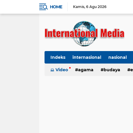
HOME
Kamis
6 Agu 2026
Indeks
internasional
nasional
Ekbis
Video
TNI-Polri
agama
Organisasi
budaya
kes
e
kriminal
Polhukam
internasional
kesehatan
kri