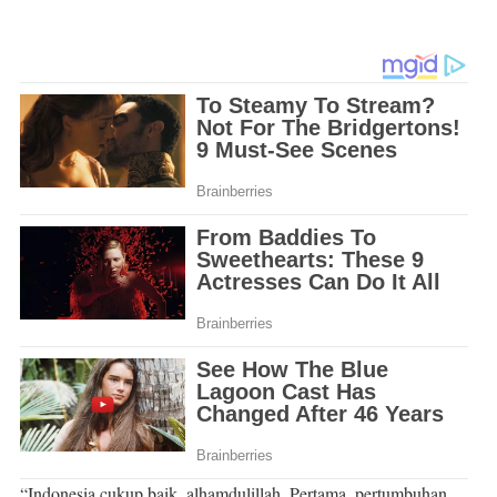
“Indonesia cukup baik, alhamdulillah. Pertama, pertumbuhan