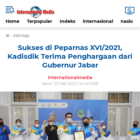
Home
Terpopuler
Indeks
internasional
nasional
›
olahraga
Sukses di Peparnas XVI/2021,
Kadisdik Terima Penghargaan dari
Gubernur Jabar
internationalmedia
Senin, 02 Mei 2022 | 14:40 WIB