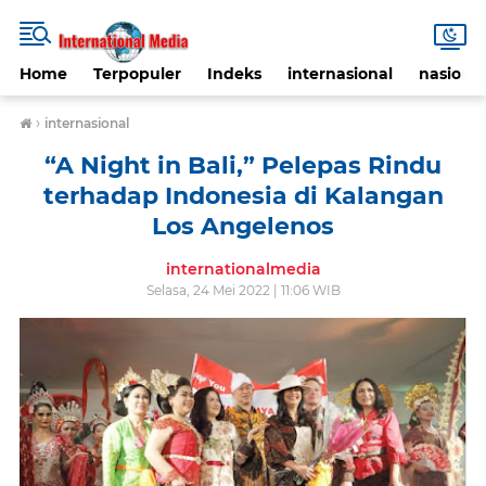
Home
Terpopuler
Indeks
internasional
nasional
›
internasional
“A Night in Bali,” Pelepas Rindu
terhadap Indonesia di Kalangan
Los Angelenos
internationalmedia
Selasa, 24 Mei 2022 | 11:06 WIB