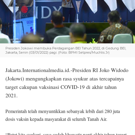
Presiden Jokowi membuka Perdagangan BEI Tahun 2022, di Gedung BEI,
Jakarta, Senin (03/01/2022) pagi. (Foto: BPMI Setpres/Muchlis Jr)
Jakarta.Internationalmedia.id.-Presiden RI Joko Widodo
(Jokowi) mengungkapkan rasa syukur atas tercapainya
target cakupan vaksinasi COVID-19 di akhir tahun
2021.
Pemerintah telah menyuntikkan sebanyak lebih dari 280 juta
dosis vaksin kepada masyarakat di seluruh Tanah Air.
“Patut kita syukuri, saya sudah khawatir nanti akhir tahun target