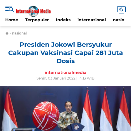
Home
Terpopuler
Indeks
internasional
nasional
›
nasional
Presiden Jokowi Bersyukur
Cakupan Vaksinasi Capai 281 Juta
Dosis
internationalmedia
Senin, 03 Januari 2022 | 14:13 WIB