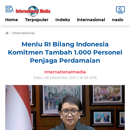
Home
Terpopuler
Indeks
internasional
nasional
›
internasional
Menlu RI Bilang Indonesia
Komitmen Tambah 1.000 Personel
Penjaga Perdamaian
internationalmedia
Rabu, 08 Desember 2021 | 16:48 WIB