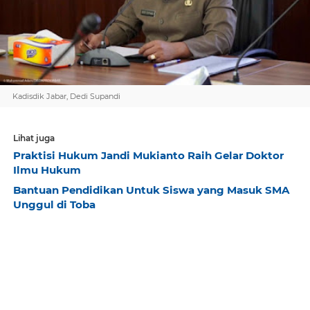
Kadisdik Jabar, Dedi Supandi
Lihat juga
Praktisi Hukum Jandi Mukianto Raih Gelar Doktor
Ilmu Hukum
Bantuan Pendidikan Untuk Siswa yang Masuk SMA
Unggul di Toba