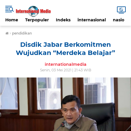
Home
Terpopuler
Indeks
internasional
nasional
›
pendidikan
Disdik Jabar Berkomitmen
Wujudkan “Merdeka Belajar”
internationalmedia
Senin, 03 Mei 2021 | 21:43 WIB