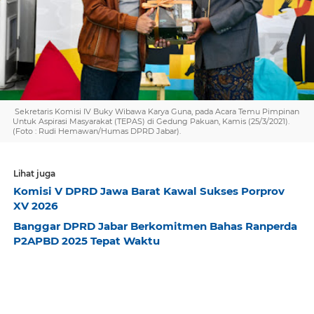
Sekretaris Komisi IV Buky Wibawa Karya Guna, pada Acara Temu Pimpinan
Untuk Aspirasi Masyarakat (TEPAS) di Gedung Pakuan, Kamis (25/3/2021).
(Foto : Rudi Hemawan/Humas DPRD Jabar).
Lihat juga
Komisi V DPRD Jawa Barat Kawal Sukses Porprov
XV 2026
Banggar DPRD Jabar Berkomitmen Bahas Ranperda
P2APBD 2025 Tepat Waktu