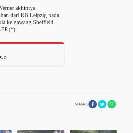
erner akhirnya
ahan dari RB Leipzig pada
ola ke gawang Sheffield
AFP.(*)
 Italia: Spezia basbas Banevento 3-0
SHARE