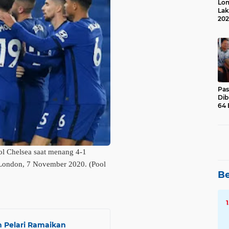
Lom
Lak
202
Suk
Pas
Dib
64 
l Chelsea saat menang 4-1
 London, 7 November 2020. (Pool
Be
n Pelari Ramaikan