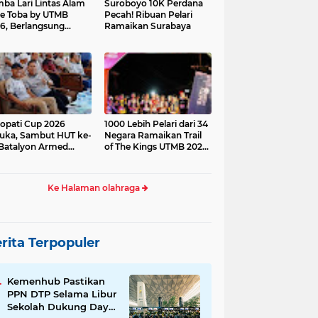
ba Lari Lintas Alam
Suroboyo 10K Perdana
e Toba by UTMB
Pecah! Ribuan Pelari
6, Berlangsung
Ramaikan Surabaya
ses
opati Cup 2026
1000 Lebih Pelari dari 34
uka, Sambut HUT ke-
Negara Ramaikan Trail
Batalyon Armed
of The Kings UTMB 2026
di Samosir
Ke Halaman olahraga
rita Terpopuler
Kemenhub Pastikan
PPN DTP Selama Libur
Sekolah Dukung Daya