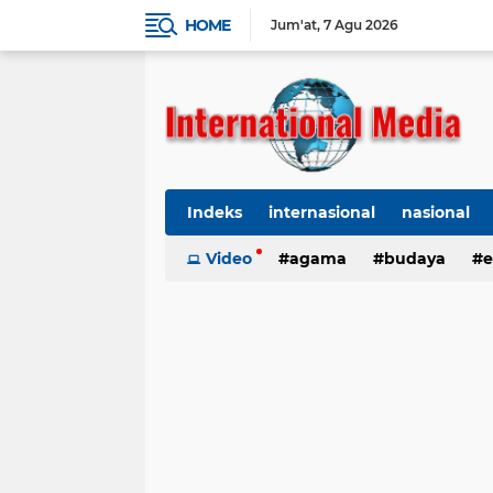
HOME
Jum'at
7 Agu 2026
Indeks
internasional
nasional
Ekbis
Video
TNI-Polri
agama
Organisasi
budaya
kes
e
kriminal
Polhukam
internasional
kesehatan
kri