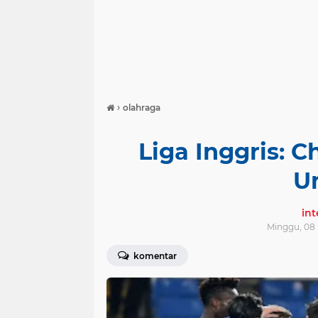
›
olahraga
Liga Inggris: C
Un
in
Minggu, 08
komentar