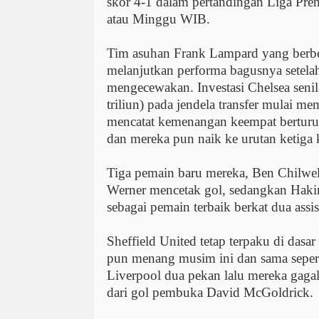
skor 4-1 dalam pertandingan Liga Pre
atau Minggu WIB.
Tim asuhan Frank Lampard yang berbe
melanjutkan performa bagusnya setel
mengecewakan. Investasi Chelsea seni
triliun) pada jendela transfer mulai me
mencatat kemenangan keempat berturut
dan mereka pun naik ke urutan ketiga 
Tiga pemain baru mereka, Ben Chilwel
Werner mencetak gol, sedangkan Haki
sebagai pemain terbaik berkat dua assis
Sheffield United tetap terpaku di dasar
pun menang musim ini dan sama seper
Liverpool dua pekan lalu mereka gag
dari gol pembuka David McGoldrick.