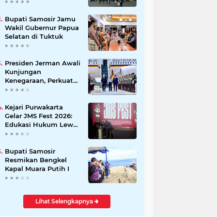
Beli Masyarakat
Bupati Samosir Jamu
Wakil Gubernur Papua
Selatan di Tuktuk
Presiden Jerman Awali
Kunjungan
Kenegaraan, Perkuat
Kemitraan Strategis
Indonesia–Jerman
Kejari Purwakarta
Gelar JMS Fest 2026:
Edukasi Hukum Lewat
Kreativitas Pelajar
Bupati Samosir
Resmikan Bengkel
Kapal Muara Putih I
Lihat Selengkapnya