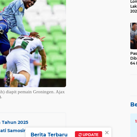
Lom
Lak
202
Suk
Pas
Dib
64 
h) diapit pemain Groningen. Ajax
).
Be
 Tahun 2025
×
pati Samosir Serahkan
Berita Terbaru
UPDATE