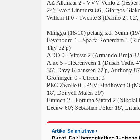
AZ Alkmaar 2 - VVV Venlo 2 (Jesper K
24'; Evert Linthorst 86', Giorgos Gia
Willem II 0 - Twente 3 (Danilo 2', 62'
Minggu (18/10) petang s.d. Senin (19/1
Feyenoord 1 - Sparta Rotterdam 1 (Ri
Thy 52'p)
ADO 0 - Vitesse 2 (Armando Broja 32'
Ajax 5 - Heerenveen 1 (Dusan Tadic 
35', Davy Klaanssen 72'p, Anthony 87
Groningen 0 - Utrecht 0
PEC Zwolle 0 - PSV Eindhoven 3 (Ma
18', Donyell Malen 39')
Emmen 2 - Fortuna Sittard 2 (Nikolai 
Leeuw 60'; Sebastian Polter 18', Lisa
Artikel Selanjutnya
Bupati Dairi berangkatkan Junischo 