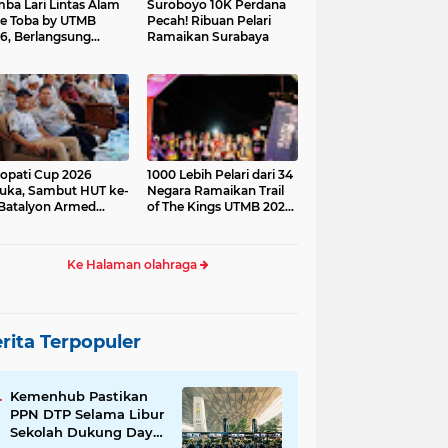
ba Lari Lintas Alam
Suroboyo 10K Perdana
e Toba by UTMB
Pecah! Ribuan Pelari
6, Berlangsung
Ramaikan Surabaya
ses
opati Cup 2026
1000 Lebih Pelari dari 34
uka, Sambut HUT ke-
Negara Ramaikan Trail
Batalyon Armed
of The Kings UTMB 2026
di Samosir
Ke Halaman olahraga
rita Terpopuler
Kemenhub Pastikan
PPN DTP Selama Libur
Sekolah Dukung Daya