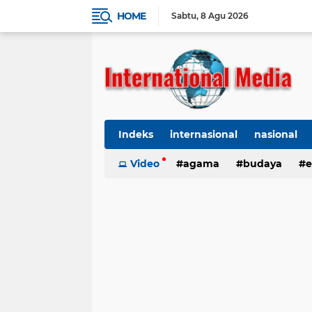
HOME
Sabtu
8 Agu 2026
Indeks
internasional
nasional
Ekbis
Video
TNI-Polri
agama
Organisasi
budaya
kes
e
kriminal
Polhukam
internasional
kesehatan
kri