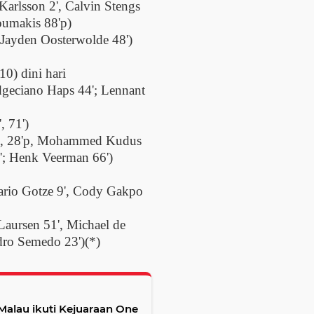
arlsson 2', Calvin Stengs
koumakis 88'p)
, Jayden Oosterwolde 48')
0) dini hari
dgeciano Haps 44'; Lennant
, 71')
4', 28'p, Mohammed Kudus
'; Henk Veerman 66')
rio Gotze 9', Cody Gakpo
Laursen 51', Michael de
ndro Semedo 23')(*)
Malau ikuti Kejuaraan One