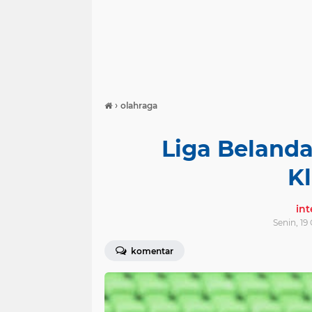
›
olahraga
Liga Belanda
K
in
Senin, 19
komentar