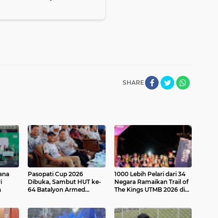
SHARE
ana
Pasopati Cup 2026
1000 Lebih Pelari dari 34
i
Dibuka, Sambut HUT ke-
Negara Ramaikan Trail of
a
64 Batalyon Armed
The Kings UTMB 2026 di
Samosir