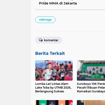
Pride MMA di Jakarta
olahraga
komentar
Berita Terkait
Lomba Lari Lintas Alam
Suroboyo 10K Perd
Lake Toba by UTMB 2026,
Pecah! Ribuan Pelar
Berlangsung Sukses
Ramaikan Surabay