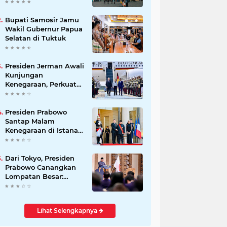
Beli Masyarakat
Bupati Samosir Jamu
Wakil Gubernur Papua
Selatan di Tuktuk
Presiden Jerman Awali
Kunjungan
Kenegaraan, Perkuat
Kemitraan Strategis
Indonesia–Jerman
Presiden Prabowo
Santap Malam
Kenegaraan di Istana
Élysée Paris
Dari Tokyo, Presiden
Prabowo Canangkan
Lompatan Besar:
Energi Hijau, Hilirisasi,
dan Diplomasi
Ekonomi
Lihat Selengkapnya