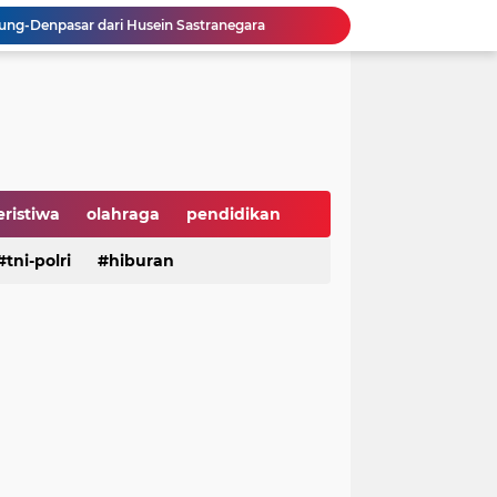
ng-Denpasar dari Husein Sastranegara
, APPBI Dorong Daya Beli dan Ekonomi Nasional
sebagai Ketua IWP DPRD Jabar Periode 2026–2028
 Tengah Ramainya Dunia
Hari Hutan Indonesia 2026, Buky Wibawa Ajak Masyarakat Pulihkan Hutan
ni Anak Yatim di HUT ke-50 Bahlil Lahadalia
Perusahaan Global di Jakarta
 Groundbreaking PSEL Legok Nangka
eristiwa
olahraga
pendidikan
n Bahan Pangan Harga Terjangkau
aya
tni-polri
hiburan
hiburan
serba serbi
Dukung UI Green Marathon 2026, KAI Commuter Tambah Dua Perjalanan Lintas Bogor