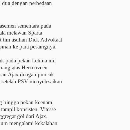
si dua dengan perbedaan
asemen sementara pada
ala melawan Sparta
t tim asuhan Dick Advokaat
pinan ke para pesaingnya.
cak pada pekan kelima ini,
nang atas Heerenveen
aan Ajax dengan puncak
, setelah PSV menyelesaikan
ng hingga pekan keenam,
 tampil konsisten. Vitesse
ggregat gol dari Ajax,
elum mengalami kekalahan